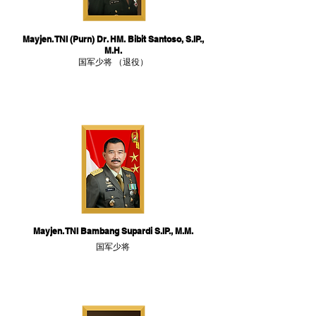
Mayjen. TNI (Purn) Dr. HM. Bibit Santoso, S.IP.,
M.H.
国军少将 （退役）
Mayjen. TNI Bambang Supardi S.IP., M.M.
国军少将