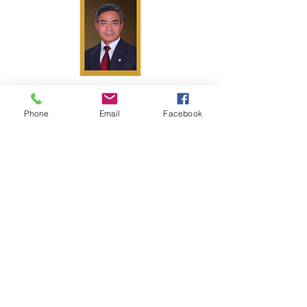
Untung Suropati
海军少将 （退役）
Phone
Email
Facebook
Irjen.Pol.(P) Drs. Deddy Suardy, S.H., M.H.
警察总长（退役）